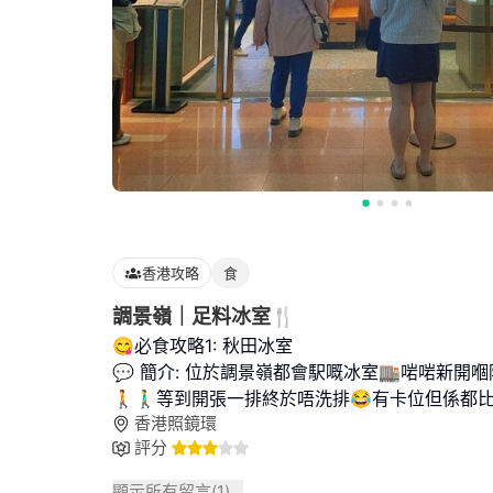
香港攻略
食
調景嶺｜足料冰室🍴
😋必食攻略1: 秋田冰室
💬 簡介: 位於調景嶺都會駅嘅冰室🏬啱啱新開嗰陣長期
🚶🚶‍♂️等到開張一排終於唔洗排😂有卡位但係都
香港照鏡環
評分
顯示所有留言(
1
)...