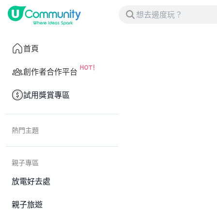
首頁
創作者合作平台
試用獎賞專區
熱門主題
親子專區
放電好去處
親子旅遊