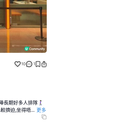
10
1
好多人排隊🚶🏻‍♀️
比較擠迫,坐得唔
...
更多