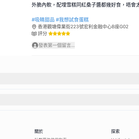
外脆內軟，配埋雪糕同紅桑子醬都幾好食，唔會
#吸睛甜品
#我想試食蛋糕
香港觀塘偉業街223號宏利金融中心B座G02
評分
發表第一個留言...
關於
探索