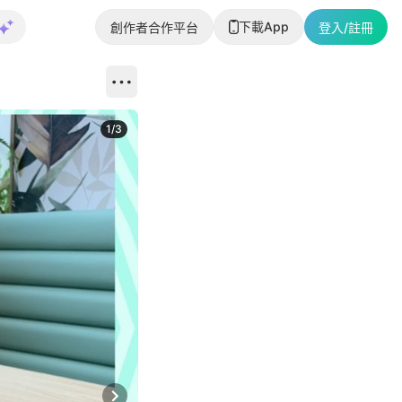
下載App
創作者合作平台
登入/註冊
1
/
3