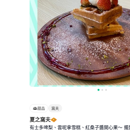
甜品
窩夫
夏之窩夫🧇
有士多啤梨、雲呢拿雪糕、紅桑子醬開心果～ 擺