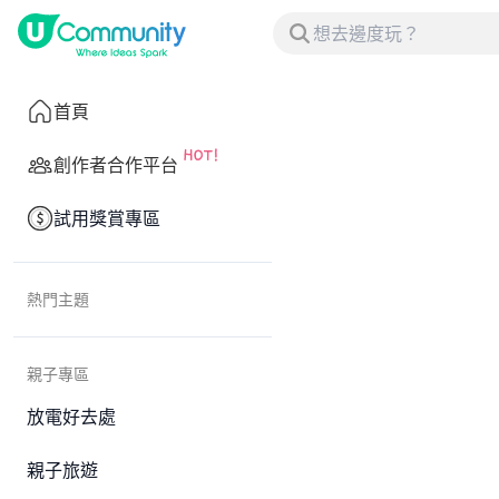
首頁
創作者合作平台
試用獎賞專區
熱門主題
親子專區
放電好去處
親子旅遊