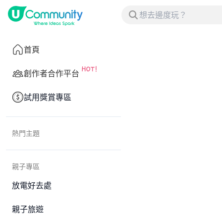
首頁
創作者合作平台
試用獎賞專區
熱門主題
親子專區
放電好去處
親子旅遊