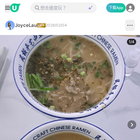
下載App
JoyceLau
2026/02/04
1
/
4
Next