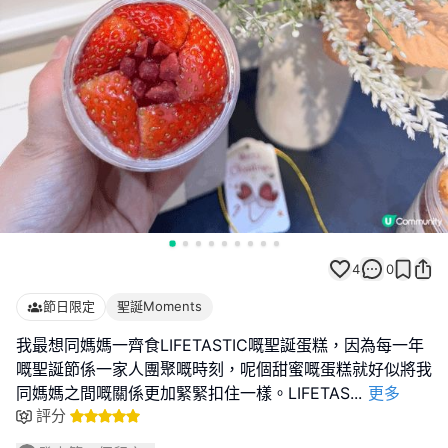
4
0
節日限定
聖誕Moments
我最想同媽媽一齊食LIFETASTIC嘅聖誕蛋糕，因為每一年
嘅聖誕節係一家人團聚嘅時刻，呢個甜蜜嘅蛋糕就好似將我
同媽媽之間嘅關係更加緊緊扣住一樣。LIFETAS
...
更多
評分