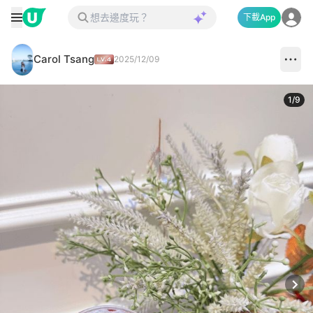
下載App
Carol Tsang
2025/12/09
1
/
9
Next