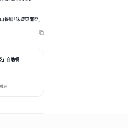
歷山餐廳｢味遊東南亞｣
亞」自助餐
堂樓層