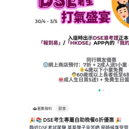
著數報料
飲食
🎉📚 DSE考生專屬自助晚餐6折優惠 🎉
臨近DSE考試尾聲,莘莘學子辛苦晒,是時候享受努