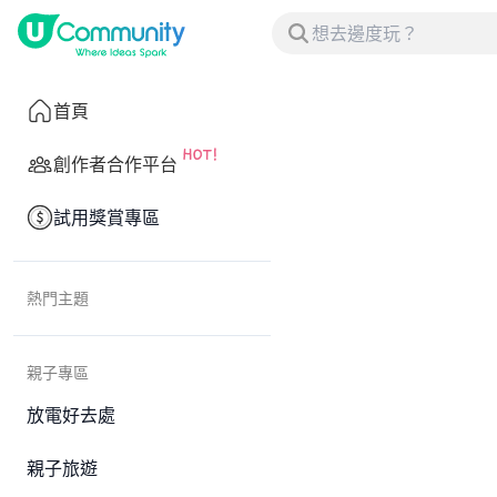
首頁
創作者合作平台
試用獎賞專區
熱門主題
親子專區
放電好去處
親子旅遊