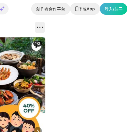
下載App
創作者合作平台
登入/註冊
1
/
2
即睇更多社