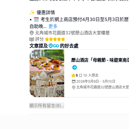
✨ 優惠詳情
• 🗓️ 考生於網上商店預付4月30日至5月3日於
自助晚
...
更多
北角城市花園道32號歷山酒店大堂樓層
評分
文章提及
的好去處
歷山酒店「母親節 - 味遊東南
5
10
人想去
2026年5月9日 - 5月10日
北角城市花園道32號歷山酒店大
顯示所有留言(
8
)...