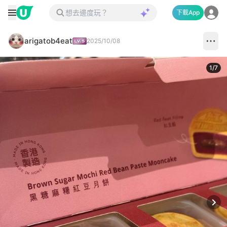
下載App
arigatob4eat
2025/10/08
1
/
7
Next