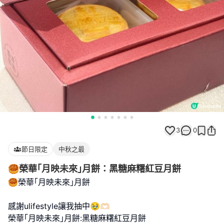
3
0
節日限定
中秋之最
🥮榮華｢月映未來｣月餅：黑糖麻糬紅豆月餅
🥮榮華｢月映未來｣月餅
感謝ulifestyle讓我抽中🥹🫶🏻
榮華｢月映未來｣月餅:黑糖麻糬紅豆月餅