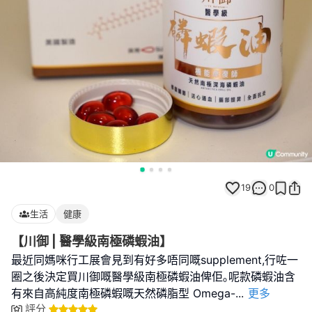
19
0
生活
健康
【川御 | 醫學級南極磷蝦油】
最近同媽咪行工展會見到有好多唔同嘅supplement,行咗一
圈之後決定買川御嘅醫學級南極磷蝦油俾佢｡呢款磷蝦油含
有來自高純度南極磷蝦嘅天然磷脂型 Omega-
...
更多
評分