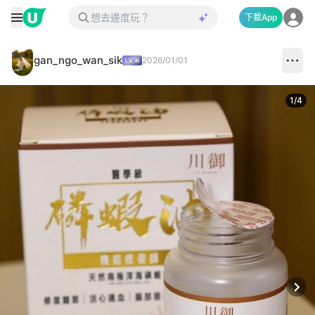
下載App
gan_ngo_wan_sik
2026/01/01
1
/
4
Next