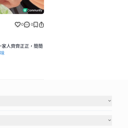
0
0
一家人齊齊正正，簡簡
滋味