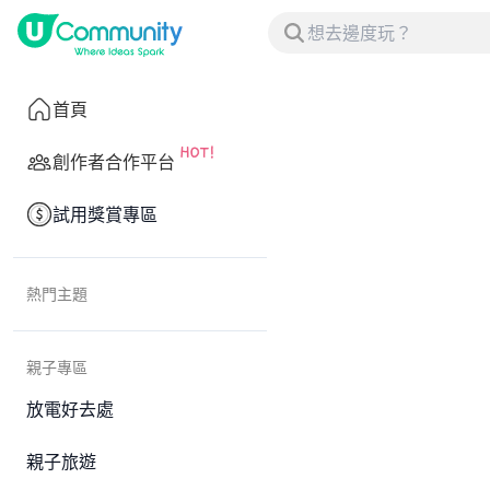
首頁
創作者合作平台
試用獎賞專區
熱門主題
親子專區
放電好去處
親子旅遊