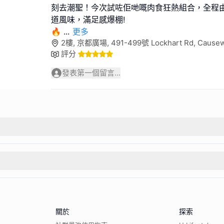
刻去潮聖！今次試咗佢哋嘅肉食狂熱組合，全程
道風味，滿足感爆棚!
🔥
...
更多
2樓, 京都廣場, 491-499號 Lockhart Rd, Cause
評分
發表第一個留言...
關於
探索