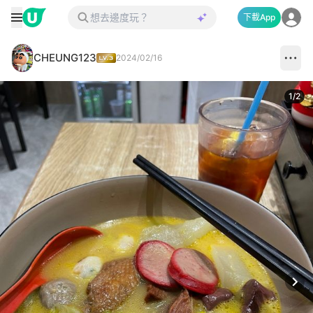
下載App
CHEUNG123
2024/02/16
1
/
2
Next