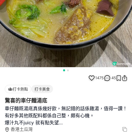
1475
45
打卡熱點
打卡美食
驚喜的車仔麵湯底
車仔麵既湯底真係幾好飲，無記錯的話係雞湯，值得一讚！
有好多其他既配料都係自己整，頗有心機。
爆汁丸不juicy 就有點失望…
香港土瓜灣