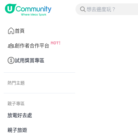
首頁
創作者合作平台
試用獎賞專區
熱門主題
親子專區
放電好去處
親子旅遊