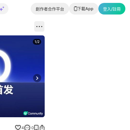
下載App
創作者合作平台
登入/註冊
1
/
2
即睇更多社
Next slide
返回帖文
4
0