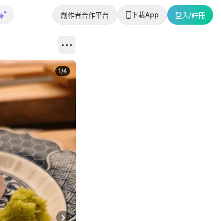
下載App
創作者合作平台
登入/註冊
1
/
4