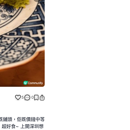
Next slide
5
0
e既鋪頭，佢既價錢中等
超好食~ 上開深圳想