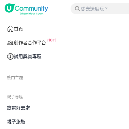
首頁
創作者合作平台
試用獎賞專區
熱門主題
親子專區
放電好去處
親子旅遊