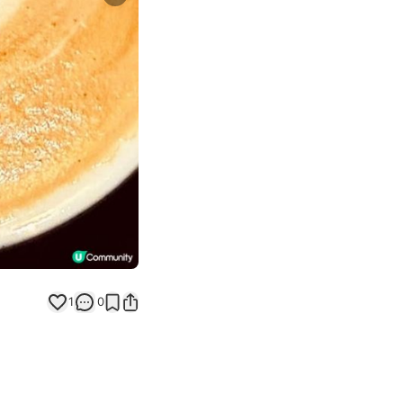
Next slide
1
0