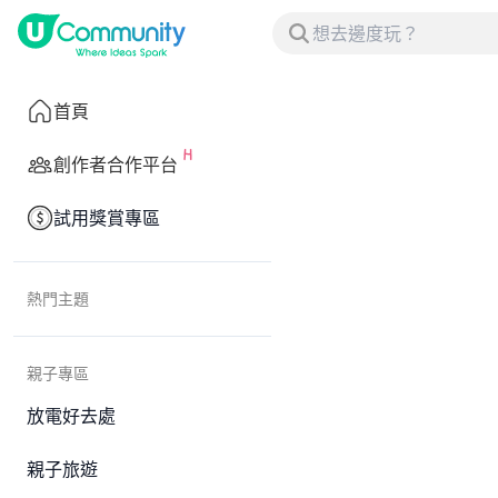
首頁
創作者合作平台
試用獎賞專區
熱門主題
親子專區
放電好去處
親子旅遊