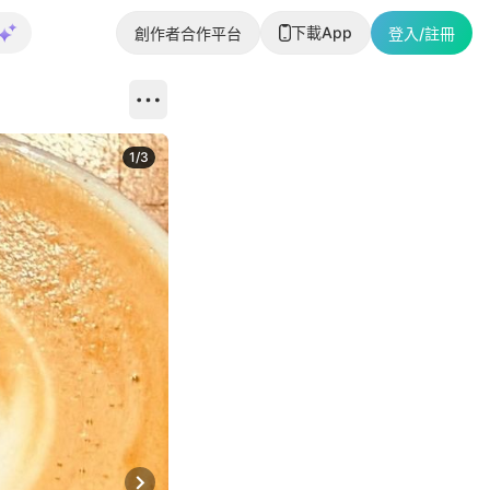
下載App
創作者合作平台
登入/註冊
1
/
3