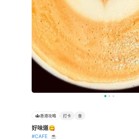
香港攻略
打卡
食
好味道😋
#CAFE
☕️