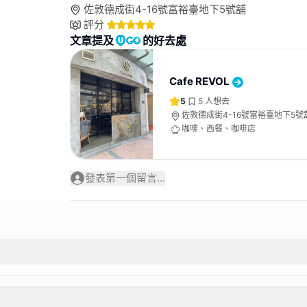
佐敦德成街4-16號富裕臺地下5號舖
評分
文章提及
的好去處
Cafe REVOL
5
5
人想去
佐敦德成街4-16號富裕臺地下5號
咖啡、西餐、咖啡店
發表第一個留言...