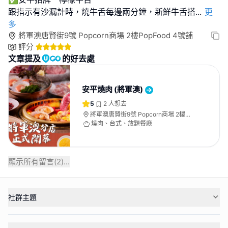
跟指示有沙漏計時，燒牛舌每邊兩分鐘，新鮮牛舌搭
...
更
多
將軍澳唐賢街9號 Popcorn商場 2樓PopFood 4號舖
評分
文章提及
的好去處
安平燒肉 (將軍澳)
5
2
人想去
將軍澳唐賢街9號 Popcorn商場 2樓
PopFood 4號舖
燒肉、台式、放題餐廳
顯示所有留言(
2
)...
社群主題