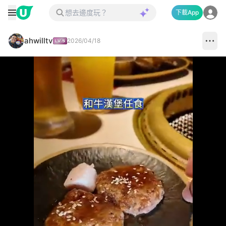
下載App
ahwilltv
2026/04/18