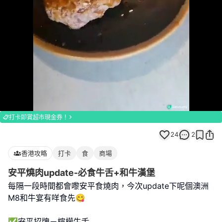
Loaded
:
Unmute
100.00%
打卡即賞超市現金券！
24
2
香港攻略
打卡
食
商場
安平燒肉update-必食牛舌+和牛漢堡
每隔一段時間都會嚟安平食燒肉，今次update下呢個澳洲
M8和牛宴有咩食先😋
✅安平招牌－檸檬牛舌