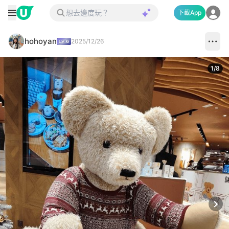
下載App
hohoyan
2025/12/26
1
/
8
Next