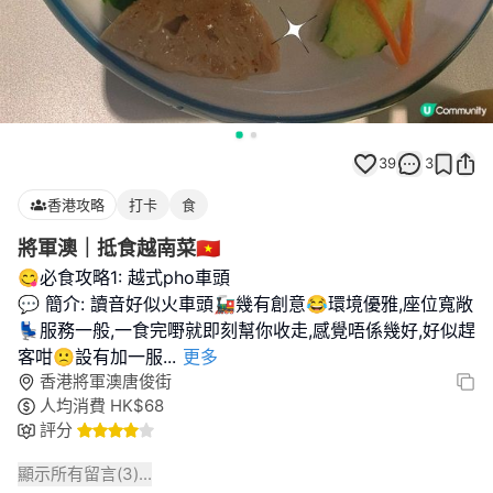
39
3
香港攻略
打卡
食
將軍澳｜抵食越南菜🇻🇳
😋必食攻略1: 越式pho車頭
💬 簡介: 讀音好似火車頭🚂幾有創意😂環境優雅,座位寬敞
💺服務一般,一食完嘢就即刻幫你收走,感覺唔係幾好,好似趕
客咁🙁設有加一服
...
更多
香港將軍澳唐俊街
人均消費
HK$
68
評分
顯示所有留言(
3
)...