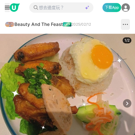
下載App
Beauty And The Feast
2025/02/12
1
/
2
Next