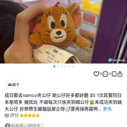
0
0
親子
成日都去namco夾公仔 啲公仔好多都好靚 $5 1次其實同日
本差唔多 幾抵玩 不過每次只係夾到細公仔😭未成功夾到過
大公仔 好想帶生蠔貓返屋企呀🦪要再接再厲啊
...
更多
評分
發表第一個留言...