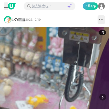
下載App
LKY
2025/12/19
1
/
6
Next