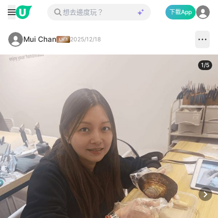
下載App
Mui Chan
2025/12/18
1
/
5
Next