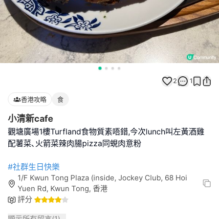
2
1
香港攻略
食
小清新cafe
觀塘廣場1樓Turfland食物質素唔錯,今次lunch叫左黃酒雞
配薯菜､火箭菜辣肉腸pizza同蜆肉意粉
#社群生日快樂
1/F Kwun Tong Plaza (inside, Jockey Club, 68 Hoi
Yuen Rd, Kwun Tong, 香港
評分
顯示所有留言(
1
)...