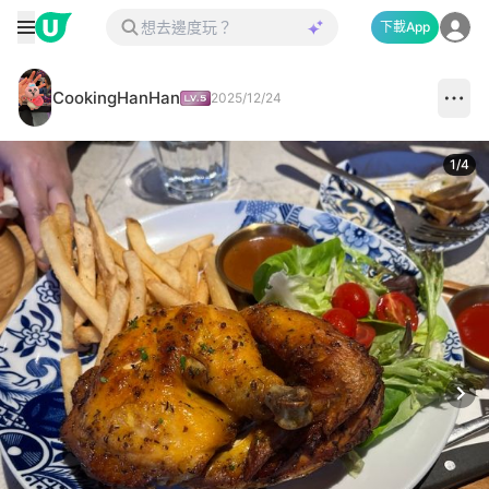
下載App
CookingHanHan
2025/12/24
1
/
4
Next