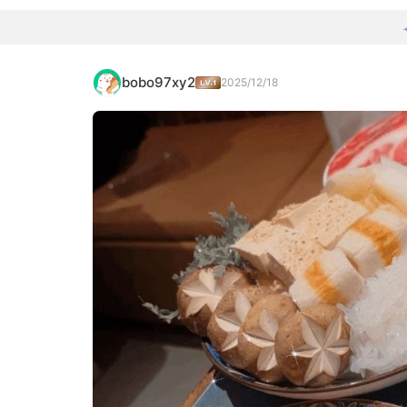
bobo97xy2
2025/12/18