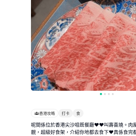
香港攻略
打卡
食
呢間係位於香港尖沙咀既餐廳❤️❤️叫壽喜燒。肉