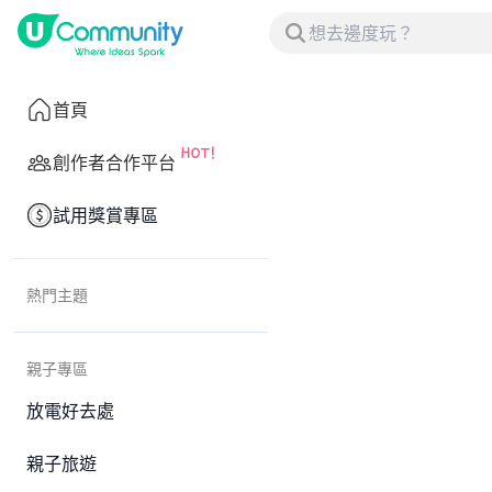
首頁
創作者合作平台
試用獎賞專區
熱門主題
親子專區
放電好去處
親子旅遊