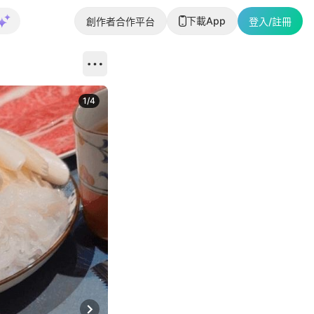
下載App
創作者合作平台
登入/註冊
1
/
4