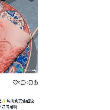
Next slide
0
0
屋✨️啲肉質真係超級