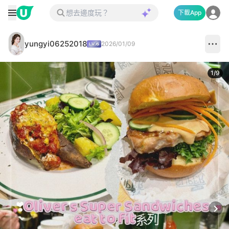
下載App
yungyi06252018
2026/01/09
1
/
9
Next