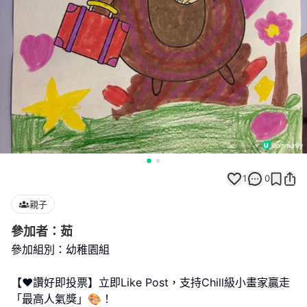
1
0
親子
參加者：茹
參加組別：幼稚園組
【❤️讚好即投票】立即Like Post，支持Chill級小畫家贏走
「最高人氣獎」🎨！