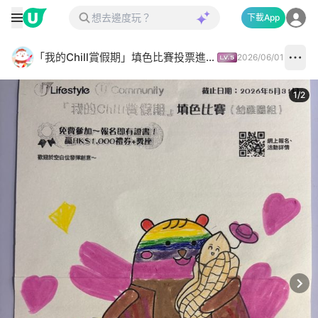
下載App
「我的Chill賞假期」填色比賽投票進行中✅
2026/06/01
1
/
2
Next