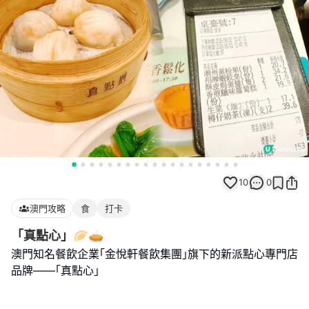
10
0
澳門攻略
食
打卡
「真點心」🥟🥧
澳門知名餐飲企業｢金悅軒餐飲集團｣旗下的新派點心專門店
品牌——｢真點心｣