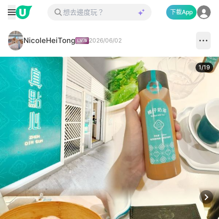
下載App
NicoleHeiTong
2026/06/02
1
/
19
Next