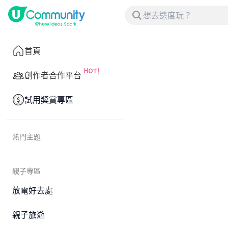
首頁
創作者合作平台
試用獎賞專區
熱門主題
親子專區
放電好去處
親子旅遊