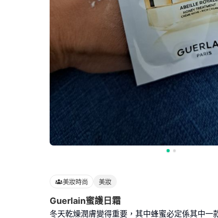
美妝時尚
美妝
Guerlain蜜護日霜
冬天乾燥潤膚變得重要，其中蜂蜜必定係其中一