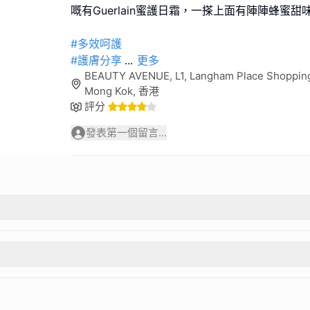
嘅有Guerlain蜜護日霜，一搽上面有陣陣蜂蜜
#多效呵護
#護膚分享
...
更多
BEAUTY AVENUE, L1, Langham Place Shopping M
Mong Kok, 香港
評分
發表第一個留言...