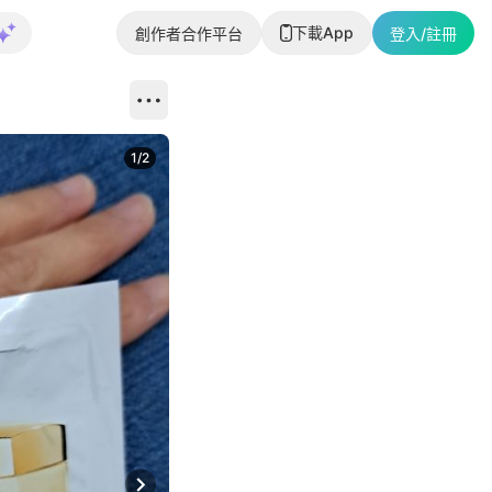
下載App
創作者合作平台
登入/註冊
1
/
2
即睇更多社