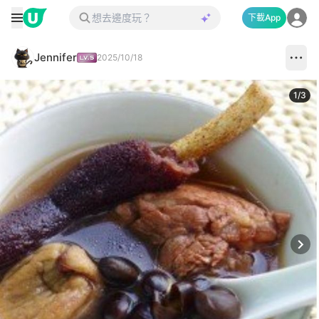
下載App
Jennifer
2025/10/18
1
/
3
Next