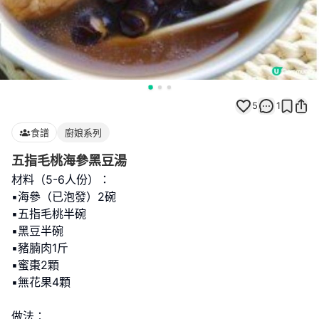
5
1
食譜
廚娘系列
五指毛桃海參黑豆湯
材料（5-6人份）：
▪海參（已泡發）2碗
▪五指毛桃半碗
▪黑豆半碗
▪豬腩肉1斤
▪蜜棗2顆
▪無花果4顆
做法：