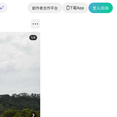
下載App
創作者合作平台
登入/註冊
1
/
4