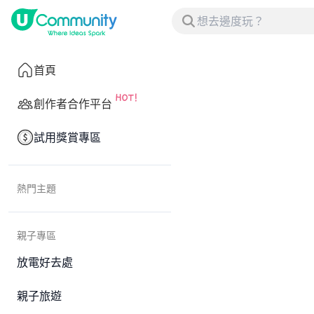
首頁
創作者合作平台
試用獎賞專區
熱門主題
親子專區
放電好去處
親子旅遊