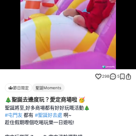
Loaded
:
Unmute
100.00%
298
5
節日限定
聖誕Moments
🎄聖誕去邊度玩？愛定商場啦 🥳
#屯門友
都有
#聖誕好去處
啊~
趁住假期嚟個吃喝玩樂一日遊啦!