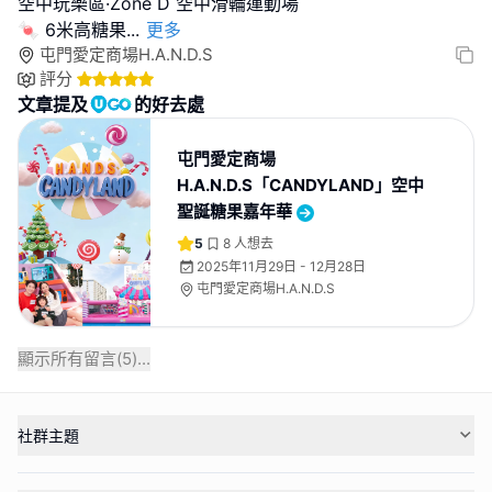
空中玩樂區·Zone D 空中滑輪運動場
🍬 6米高糖果
...
更多
屯門愛定商場H.A.N.D.S
評分
文章提及
的好去處
屯門愛定商場
H.A.N.D.S「CANDYLAND」空中
聖誕糖果嘉年華
5
8
人想去
2025年11月29日 - 12月28日
屯門愛定商場H.A.N.D.S
顯示所有留言(
5
)...
社群主題