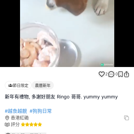
Loaded
:
Unmute
100.00%
2
0
節日限定
農曆新年
新年有禮物, 多謝好朋友 Ringo 哥哥. yummy yummy
#越食越靚
#狗狗日常
香港紅磡
評分