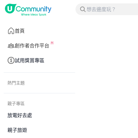
首頁
創作者合作平台
試用獎賞專區
熱門主題
親子專區
放電好去處
親子旅遊