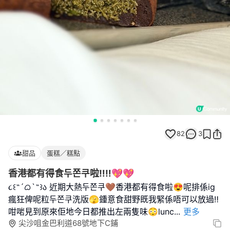
82
3
甜品
蛋糕／糕點
香港都有得食두쫀쿠啦‼️‼️💖💖
૮꒰˶´ᜊ`˶꒱ა 近期大熱두쫀쿠🤎香港都有得食啦😍呢排係ig
瘋狂俾呢粒두쫀쿠洗版🫣鍾意食甜野既我緊係唔可以放過‼️
咁啱見到原來佢地今日都推出左兩隻味😳lunc
...
更多
尖沙咀金巴利道68號地下C鋪