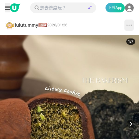
下載App
lulutummy
2026/01/26
1
/
7
Next