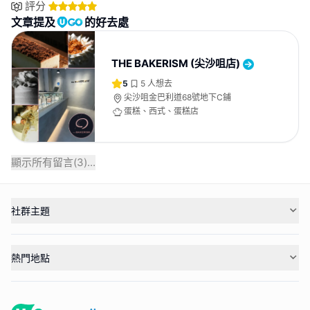
評分
文章提及
的好去處
THE BAKERISM (尖沙咀店)
5
5
人想去
尖沙咀金巴利道68號地下C鋪
蛋糕、西式、蛋糕店
顯示所有留言(
3
)...
社群主題
熱門地點