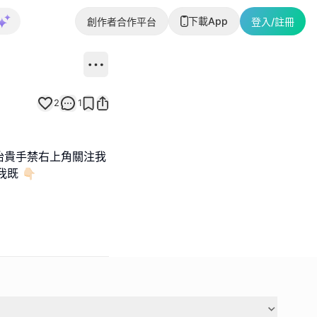
下載App
創作者合作平台
登入/註冊
2
1
抬貴手禁右上角關注我
我既 👇🏻