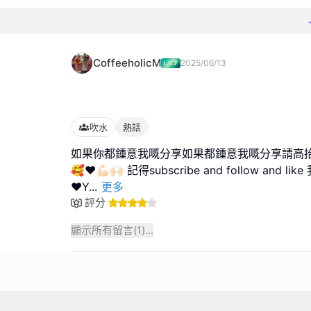
CoffeeholicM
2025/06/13
吹水
熱話
如果你都鍾意我嘅分享如果都鍾意我嘅分享請高
🥰❤️💪🏻🙌🏻 記得subscribe and follow and like 
❤️Y
...
更多
評分
顯示所有留言(
1
)...