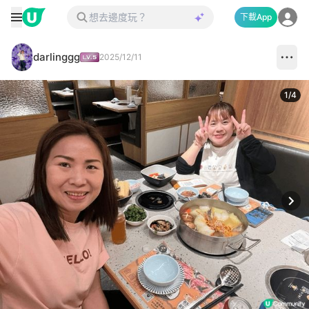
下載App
darlinggg
2025/12/11
1
/
4
Next