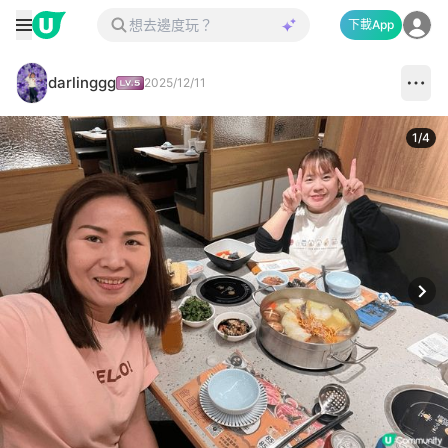
下載App
darlinggg
2025/12/11
1
/
4
Next