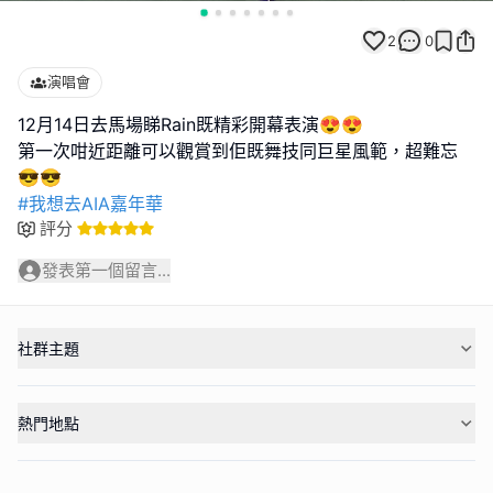
2
0
演唱會
12月14日去馬場睇Rain既精彩開幕表演😍😍
第一次咁近距離可以觀賞到佢既舞技同巨星風範，超難忘
#我想去AIA嘉年華
評分
發表第一個留言...
社群主題
熱門地點