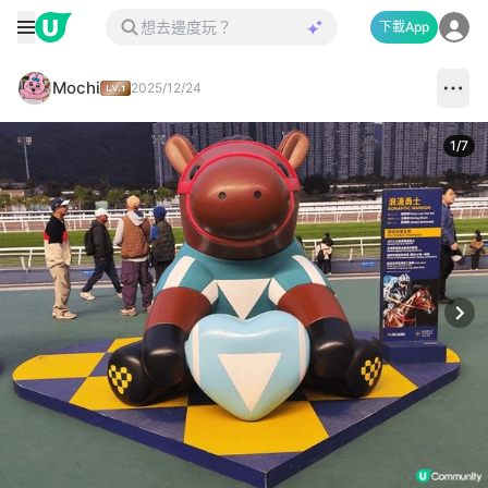
下載App
Mochi
2025/12/24
1
/
7
Next