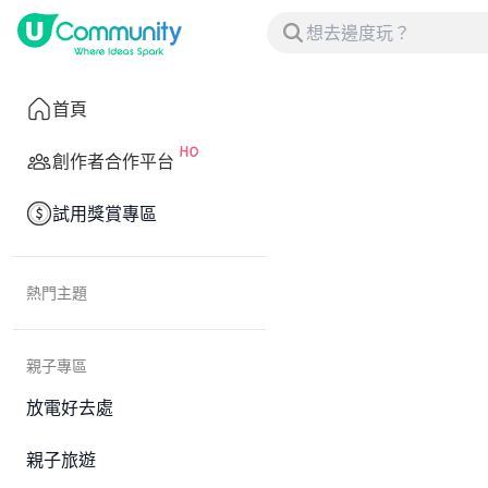
首頁
創作者合作平台
試用獎賞專區
熱門主題
親子專區
放電好去處
親子旅遊