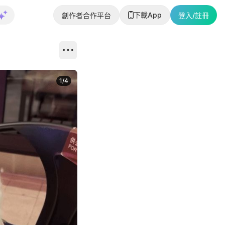
下載App
創作者合作平台
登入/註冊
1
/
4