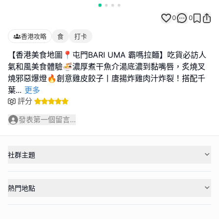
0
0
香港攻略
食
打卡
【香港美食地圖📍屯門BARI UMA 霸嗎拉麵】吃貨必訪人
氣和風美食體驗🍜濃厚煮干魚介湯底濃到黏嘴唇，炙燒叉
燒邪惡爆燈🔥創意雞皮餃子丨唐揚炸雞肉汁炸裂！搭配千
葉
...
更多
評分
發表第一個留言...
社群主題
熱門地點