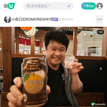
下載App
小森日記KOMORIDIARY
2025/12/12
1
/
4
Next