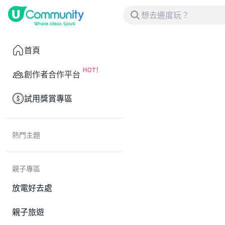
首頁
創作者合作平台
試用獎賞專區
熱門主題
親子專區
放電好去處
親子旅遊