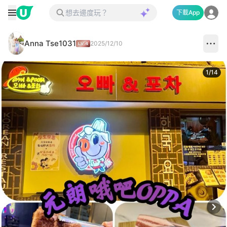
下載App
Anna Tse1031
2025/12/10
1
/
14
Next