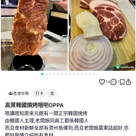
14
1
香港攻略
打卡
食
高質韓國燒烤哦吧OPPA
唔講唔知原來元朗有一間正宗韓國燒烤
由韓國人主理,老闆娘同員工都係韓國人
而且食材新鮮全部有濟州島運到,而且老闆娘廣東話超好,亦
都好熱情介紹所有食材