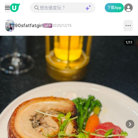
下載App
90sfatfatgirl
2025/12/15
1
/
11
Next