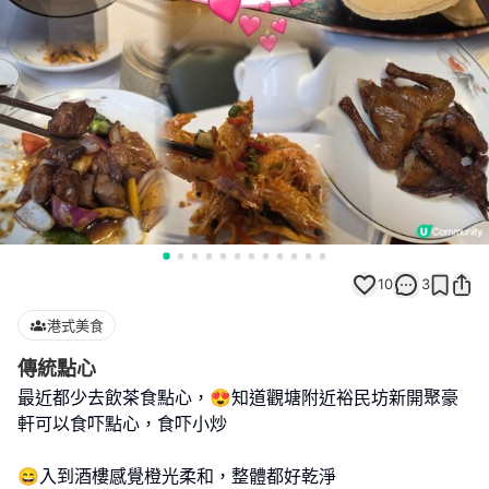
10
3
港式美食
傳統點心
最近都少去飲茶食點心，😍知道觀塘附近裕民坊新開聚豪
軒可以食吓點心，食吓小炒
😄入到酒樓感覺橙光柔和，整體都好乾淨