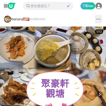
下載App
horuru
2026/02/05
1
/
12
Next