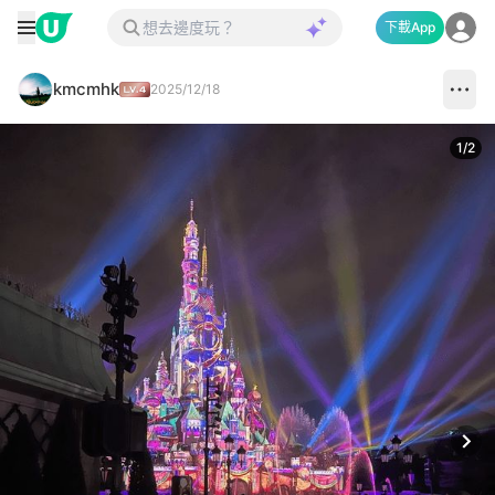
下載App
kmcmhk
2025/12/18
1
/
2
Next