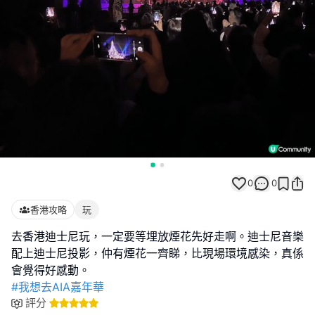
0
0
香港攻略
玩
去香港迪士尼玩，一定要等埋放煙花先好走啊。迪士尼音樂
配上迪士尼投影，仲有煙花一齊睇，比現場環境感染，真係
#我想去AIA嘉年華
評分