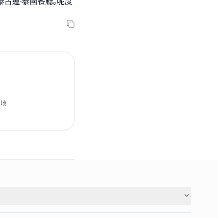
泰古蓮·泰國餐廳｡呢度
天地