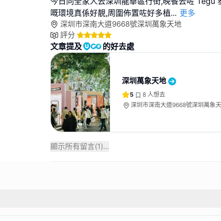
今日同全家人去深圳龍華區行街,晚餐去咗 Tegu 
嘅環境真係好靚,周圍佈置咗好多植
...
更多
深圳市深南大道9668號深圳萬象天地
評分
文章提及
的好去處
深圳萬象天地
5
8
人想去
深圳市深南大道9668號深圳萬象
顯示所有留言(
1
)...