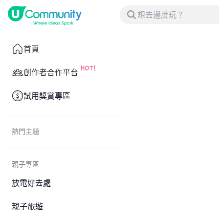
首頁
創作者合作平台
試用獎賞專區
熱門主題
親子專區
放電好去處
親子旅遊