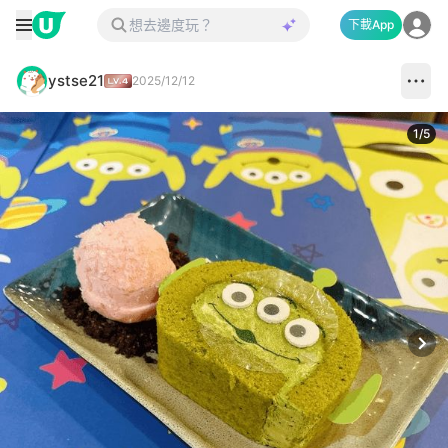
下載App
ystse21
2025/12/12
1
/
5
Next