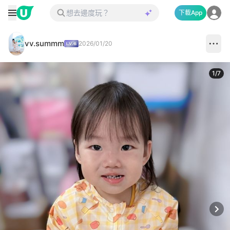
下載App
vv.summm
2026/01/20
1
/
7
Next