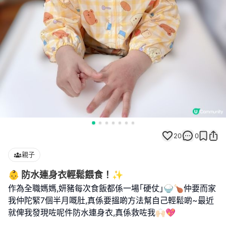
20
0
親子
👶 防水連身衣輕鬆餵食！✨
作為全職媽媽,妍豬每次食飯都係一場｢硬仗｣🍚🍗仲要而家
我仲陀緊7個半月嘅肚,真係要搵啲方法幫自己輕鬆啲~最近
就俾我發現咗呢件防水連身衣,真係救咗我🙌🏻💖