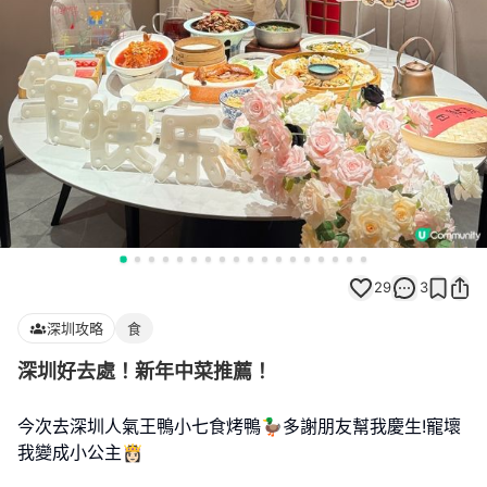
29
3
深圳攻略
食
深圳好去處！新年中菜推薦！
今次去深圳人氣王鴨小七食烤鴨🦆多謝朋友幫我慶生!寵壞
我變成小公主👸🏻