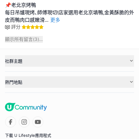
📌老北京烤鴨
每日吊爐現烤､師傅現切!店家選用老北京填鴨,金黃酥脆的外
皮而鴨肉口感嫩滑
...
更多
評分
顯示所有留言(
3
)...
社群主題
熱門地點
下載 U Lifestyle應用程式