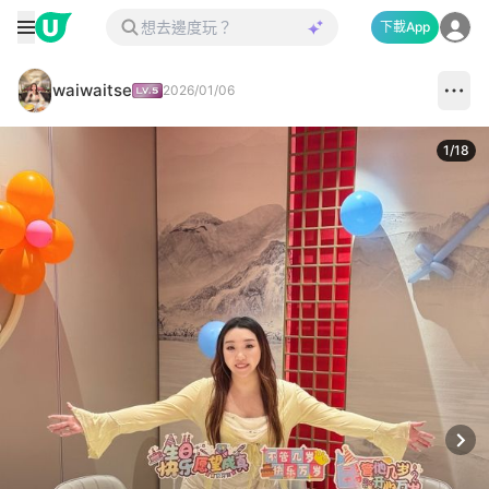
下載App
waiwaitse
2026/01/06
1
/
18
Next