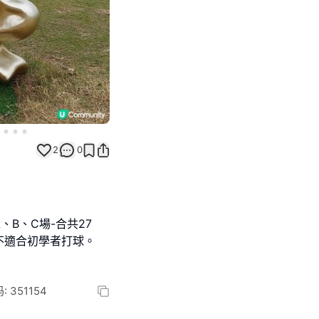
2
0
B、C場-合共27
不適合初學者打球。
351154