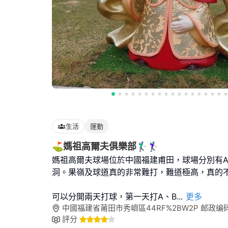
生活
運動
⛳️媽祖高爾夫俱樂部🏌‍♂️🏌‍♀️
媽祖高爾夫球場位於中國福建甫田，球場分別有A、
洞。果嶺及球道真的非常難打，難道極高，真的
可以分開兩天打球，第一天打A、B
...
更多
中國福建省莆田市秀嶼區44RF%2BW2P 邮政编码: 
評分