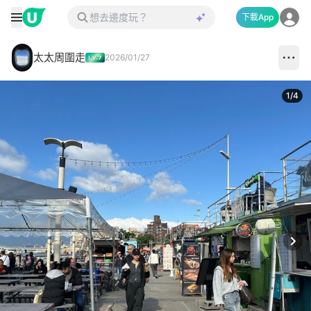
下載App
太太周圍走
2026/01/27
1
/
4
Next