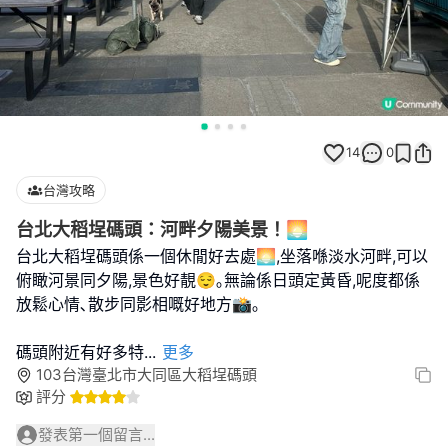
14
0
台灣攻略
台北大稻埕碼頭：河畔夕陽美景！🌅
台北大稻埕碼頭係一個休閒好去處🌅,坐落喺淡水河畔,可以
俯瞰河景同夕陽,景色好靚😌｡無論係日頭定黃昏,呢度都係
放鬆心情､散步同影相嘅好地方📸｡
碼頭附近有好多特
...
更多
103台灣臺北市大同區大稻埕碼頭
評分
發表第一個留言...