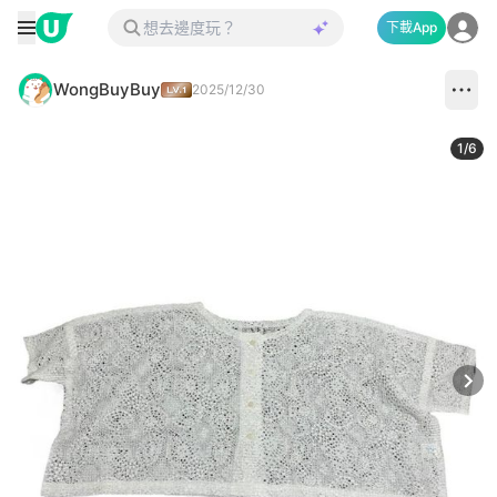
下載App
WongBuyBuy
2025/12/30
1
/
6
Next