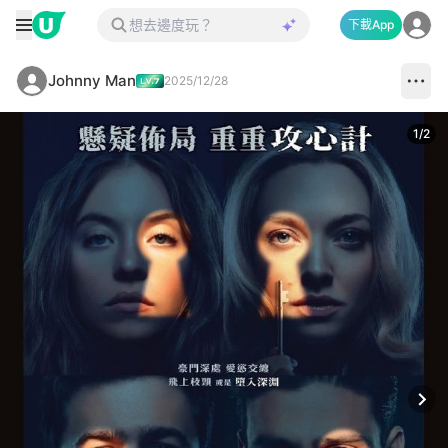
下載App
Johnny Man
2025/12/28
1
/
2
Next