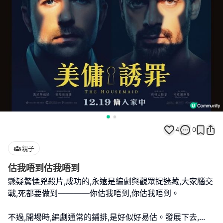
4
0
親子
估我唔到估我唔到
懸疑驚慄兇殺片,成功的,永遠是編劇與觀眾捉迷藏,大家腦交
戰,死都要做到————你估我唔到,你估我唔到。
不過,開場時,編劇通常的鋪排,是好似好易估。發展下去,
...